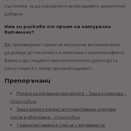
състояние, за да определите необходимите хранителни
добавки.
Има ли рискове от прием на натурални
витамини?
Да, прекомерният прием на натурални витамини може
да доведе до токсичност и нежелани странични ефекти.
Важно е да следвате препоръчителните дози и да се
консултирате с лекар при необходимост.
Препоръчани
Ролята на витамини при жените – Защо е ключова –
Vitaminsflow
Защо жените вземат мултивитамини: ключови
ползи и обосновка – Vitaminsflow
7 важни витамина в списък с витамини за