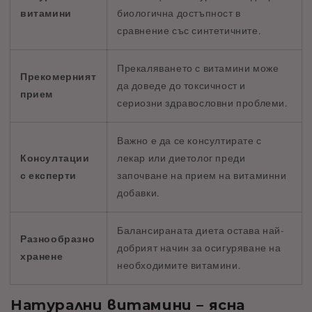
витамини
биологична достъпност в
сравнение със синтетичните.
Прекаляването с витамини може
Прекомерният
да доведе до токсичност и
прием
сериозни здравословни проблеми.
Важно е да се консултирате с
Консултации
лекар или диетолог преди
с експерти
започване на прием на витаминни
добавки.
Балансираната диета остава най-
Разнообразно
добрият начин за осигуряване на
хранене
необходимите витамини.
Натурални витамини – ясна