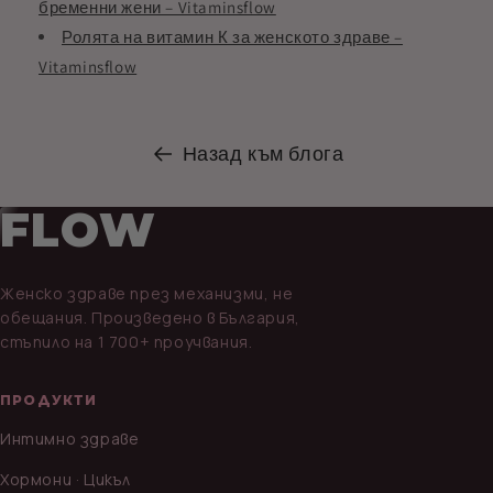
бременни жени – Vitaminsflow
Ролята на витамин К за женското здраве –
Vitaminsflow
Назад към блога
FLOW
Женско здраве през механизми, не
обещания. Произведено в България,
стъпило на 1 700+ проучвания.
ПРОДУКТИ
Интимно здраве
Хормони · Цикъл