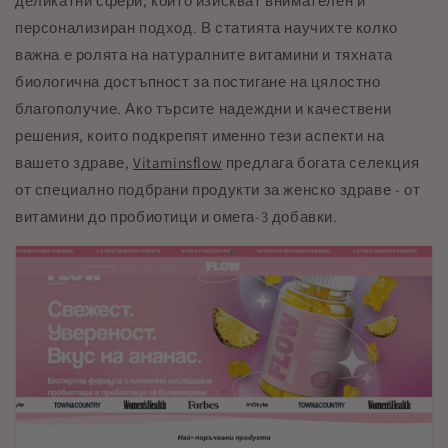
деликатни сфери, които изискват внимателен и
персонализиран подход. В статията научихте колко
важна е ролята на натуралните витамини и тяхната
биологична достъпност за постигане на цялостно
благополучие. Ако търсите надеждни и качествени
решения, които подкрепят именно тези аспекти на
вашето здраве,
Vitaminsflow
предлага богата селекция
от специално подбрани продукти за женско здраве - от
витамини до пробиотици и омега-3 добавки.