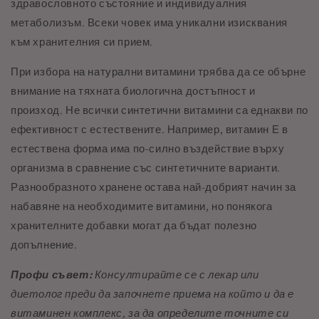
здравословното състояние и индивидуалния
метаболизъм. Всеки човек има уникални изисквания
към хранителния си прием.
При избора на натурални витамини трябва да се обърне
внимание на тяхната биологична достъпност и
произход. Не всички синтетични витамини са еднакви по
ефективност с естествените. Например, витамин Е в
естествена форма има по-силно въздействие върху
организма в сравнение със синтетичните варианти.
Разнообразното хранене остава най-добрият начин за
набавяне на необходимите витамини, но понякога
хранителните добавки могат да бъдат полезно
допълнение.
Профи съвет:
Консултирайте се с лекар или
диетолог преди да започнете приема на който и да е
витаминен комплекс, за да определите точните си