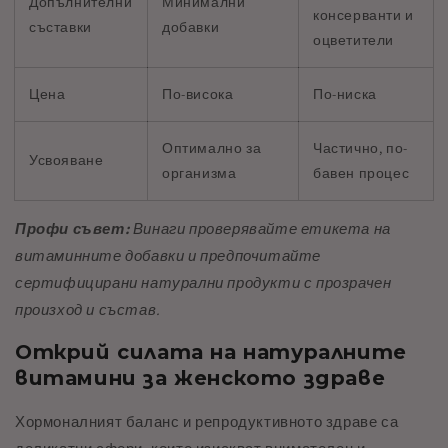
Допълнителни
Минимални
консерванти и
съставки
добавки
оцветители
Цена
По-висока
По-ниска
Оптимално за
Частично, по-
Усвояване
организма
бавен процес
Профи съвет:
Винаги проверявайте етикета на
витаминните добавки и предпочитайте
сертифицирани натурални продукти с прозрачен
произход и състав.
Открий силата на натуралните
витамини за женското здраве
Хормоналният баланс и репродуктивното здраве са