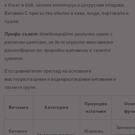
е богат в боб, зелени зеленчуци и цитрусови плодове.
Витамин С присъства обилно в киви, ягоди, портокали и
чушки.
Профи съвет:
Комбинирайте различни храни с
различни цветове, за да осигурите максимално
разнообразие от природни витамини в своето
хранене.
Ето сравнителен преглед на основните
мастноразтворими и водноразтворими витамини и
техните групи:
Природен
Осн
Витамин
Категория
източник
фун
Зрениет
Витамин
Моркови,