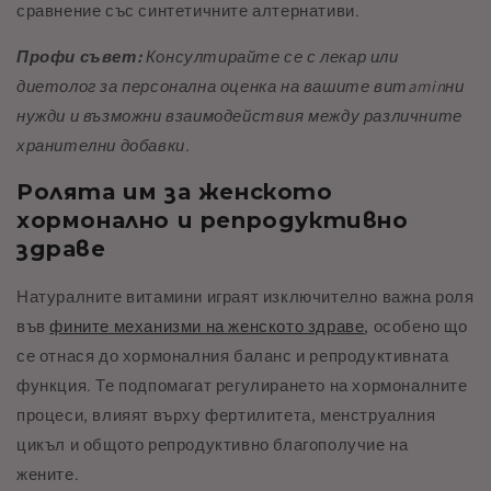
сравнение със синтетичните алтернативи.
Профи съвет:
Консултирайте се с лекар или
диетолог за персонална оценка на вашите витaminни
нужди и възможни взаимодействия между различните
хранителни добавки.
Ролята им за женското
хормонално и репродуктивно
здраве
Натуралните витамини играят изключително важна роля
във
фините механизми на женското здраве
, особено що
се отнася до хормоналния баланс и репродуктивната
функция. Те подпомагат регулирането на хормоналните
процеси, влияят върху фертилитета, менструалния
цикъл и общото репродуктивно благополучие на
жените.