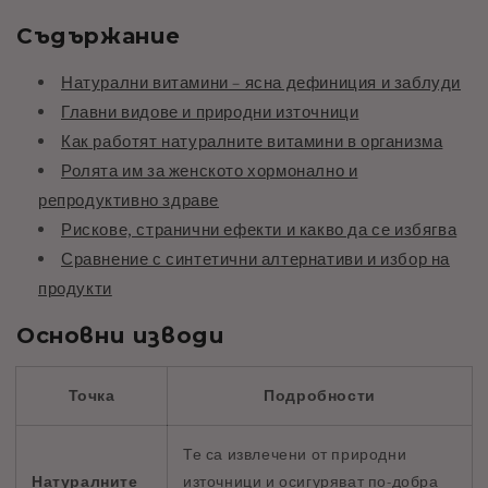
Съдържание
Натурални витамини – ясна дефиниция и заблуди
Главни видове и природни източници
Как работят натуралните витамини в организма
Ролята им за женското хормонално и
репродуктивно здраве
Рискове, странични ефекти и какво да се избягва
Сравнение с синтетични алтернативи и избор на
продукти
Основни изводи
Точка
Подробности
Те са извлечени от природни
Натуралните
източници и осигуряват по-добра