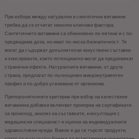
При избора между натурални и синтетични витамини
трябва да се отчитат няколко ключови фактора.
Синтетичните витамини са обикновено по-евтини и с по-
предвидима доза, но имат по-ниска бионаличност. Те
могат да съдържат допълнителни изкуствени съставки
и консерванти, които потенциално могат да предизвикат
странични ефекти. Натуралните витамини, от друга
страна, предлагат по-пълноценен микронутриентен
профил и по-добро усвояване от организма.
Препоръчителните критерии при избор на качествени
витаминни добавки включват проверка на сертификати
за произход, анализ на съставките, консултация с
медицински специалист и оценка на индивидуалните
здравословни нужди. Важно е да се търсят продукти,
които са maksimalno близки до естествените хранителни