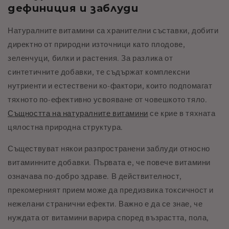
дефиниция и заблуди
Натуралните витамини са хранителни съставки, добити
директно от природни източници като плодове,
зеленчуци, билки и растения. За разлика от
синтетичните добавки, те съдържат комплексни
нутриенти и естествени ко-фактори, които подпомагат
тяхното по-ефективно усвояване от човешкото тяло.
Същността на натуралните витамини
се крие в тяхната
цялостна природна структура.
Съществуват някои разпространени заблуди относно
витаминните добавки. Първата е, че повече витамини
означава по-добро здраве. В действителност,
прекомерният прием може да предизвика токсичност и
нежелани странични ефекти. Важно е да се знае, че
нуждата от витамини варира според възрастта, пола,