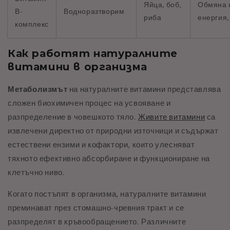
Яйца, боб,
Обмяна 
В-
Водноразтворим
риба
енергия,
комплекс
Как работят натуралните
витамини в организма
Метаболизмът
на натуралните витамини представлява
сложен биохимичен процес на усвояване и
разпределение в човешкото тяло.
Живите витамини
са
извлечени директно от природни източници и съдържат
естествени ензими и кофактори, които улесняват
тяхното ефективно абсорбиране и функциониране на
клетъчно ниво.
Когато постъпят в организма, натуралните витамини
преминават през стомашно-чревния тракт и се
разпределят в кръвообращението. Различните