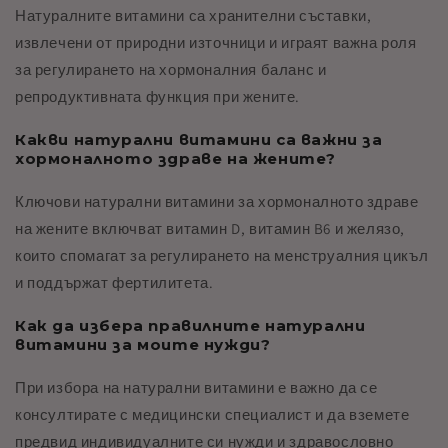
Натуралните витамини са хранителни съставки,
извлечени от природни източници и играят важна роля
за регулирането на хормоналния баланс и
репродуктивната функция при жените.
Какви натурални витамини са важни за
хормоналното здраве на жените?
Ключови натурални витамини за хормоналното здраве
на жените включват витамин D, витамин B6 и желязо,
които спомагат за регулирането на менструалния цикъл
и поддържат фертилитета.
Как да избера правилните натурални
витамини за моите нужди?
При избора на натурални витамини е важно да се
консултирате с медицински специалист и да вземете
предвид индивидуалните си нужди и здравословно