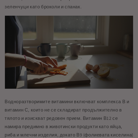
зеленчуци като броколи и спанак.
Водноразтворимите витамини включват комплекса В и
витамин С, които не се складират продължително в
тялото и изискват редовен прием. Витамин В12 се
намира предимно в животински продукти като яйца,
риба и млечни изделия, докато В9 (фолиевата киселина)