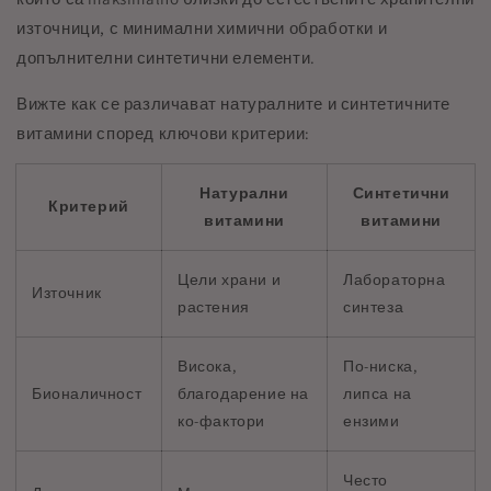
източници, с минимални химични обработки и
допълнителни синтетични елементи.
Вижте как се различават натуралните и синтетичните
витамини според ключови критерии:
Натурални
Синтетични
Критерий
витамини
витамини
Цели храни и
Лабораторна
Източник
растения
синтеза
Висока,
По-ниска,
Бионаличност
благодарение на
липса на
ко-фактори
ензими
Често