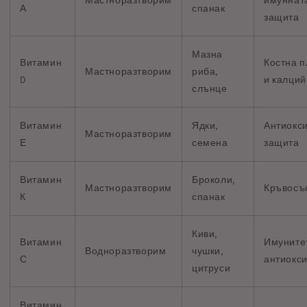
Мастноразтворим
имуннат
А
спанак
защита
Мазна
Витамин
Костна п
Мастноразтворим
риба,
D
и калций
слънце
Витамин
Ядки,
Антиокс
Мастноразтворим
Е
семена
защита
Витамин
Броколи,
Мастноразтворим
Кръвосъ
К
спанак
Киви,
Витамин
Имуните
Водноразтворим
чушки,
С
антиокс
цитруси
Витамин