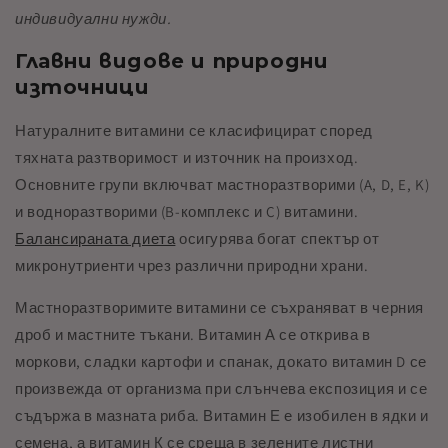
индивидуални нужди.
Главни видове и природни
източници
Натуралните витамини се класифицират според
тяхната разтворимост и източник на произход.
Основните групи включват мастноразтворими (A, D, E, K)
и водноразтворими (B-комплекс и C) витамини.
Балансираната диета
осигурява богат спектър от
микронутриенти чрез различни природни храни.
Мастноразтворимите витамини се съхраняват в черния
дроб и мастните тъкани. Витамин А се открива в
моркови, сладки картофи и спанак, докато витамин D се
произвежда от организма при слънчева експозиция и се
съдържа в мазната риба. Витамин Е е изобилен в ядки и
семена, а витамин К се среща в зелените листни