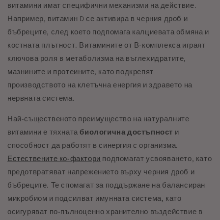
витамини имат специфични механизми на действие.
Например, витамин D се активира в черния дроб и
бъбреците, след което подпомага калциевата обмяна и
костната плътност. Витамините от В-комплекса играят
ключова роля в метаболизма на въглехидратите,
мазнините и протеините, като подкрепят
производството на клетъчна енергия и здравето на
нервната система.
Най-същественото преимущество на натуралните
витамини е тяхната
биологична достъпност
и
способност да работят в синергия с организма.
Естествените ко-фактори
подпомагат усвояването, като
предотвратяват напрежението върху черния дроб и
бъбреците. Те спомагат за поддържане на балансиран
микробиом и подсилват имунната система, като
осигуряват по-пълноценно хранително въздействие в