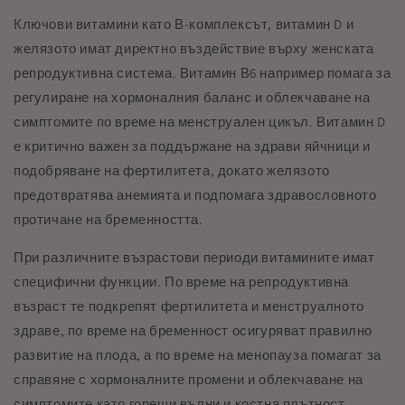
Ключови витамини като В-комплексът, витамин D и
желязото имат директно въздействие върху женската
репродуктивна система. Витамин В6 например помага за
регулиране на хормоналния баланс и облекчаване на
симптомите по време на менструален цикъл. Витамин D
е критично важен за поддържане на здрави яйчници и
подобряване на фертилитета, докато желязото
предотвратява анемията и подпомага здравословното
протичане на бременността.
При различните възрастови периоди витамините имат
специфични функции. По време на репродуктивна
възраст те подкрепят фертилитета и менструалното
здраве, по време на бременност осигуряват правилно
развитие на плода, а по време на менопауза помагат за
справяне с хормоналните промени и облекчаване на
симптомите като горещи вълни и костна плътност.