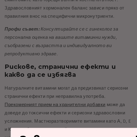
Здравословният хормонален баланс зависи пряко от
правилния внос на специфични микронутриенти.
Профи съвет:
Консултирайте се с гинеколог за
персонална оценка на вашите витаминни нужди,
съобразени с възрастта и индивидуалното ви
репродуктивно здраве.
Рискове, странични ефекти и
какво да се избягва
Натуралните витамини могат да предизвикат сериозни
странични ефекти при неправилна употреба.
Прекомерният прием на хранителни добавки
може да
доведе до токсични ефекти и сериозни здравословни
усложнения. Мастноразтворимите витамини като А, D, E
и К са особено рискови, тъй като се складират в